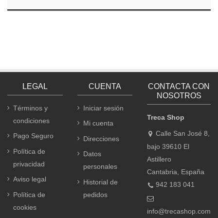
LEGAL
CUENTA
CONTACTA CON
NOSOTROS
Términos y
Iniciar sesión
Treca Shop
condiciones
Mi cuenta
Calle San José 8,
Pago Seguro
Direcciones
bajo 39610 El
Política de
Datos
Astillero
privacidad
personales
Cantabria, España
Aviso legal
Historial de
942 183 041
Política de
pedidos
cookies
info@trecashop.com