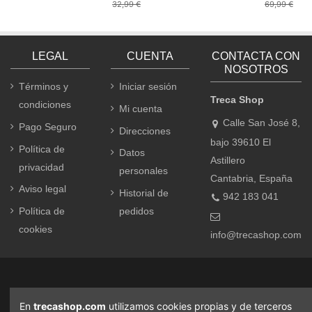
32,99 €
69,99 €
LEGAL
CUENTA
CONTACTA CON
NOSOTROS
Términos y
Iniciar sesión
Treca Shop
condiciones
Mi cuenta
Calle San José 8,
Pago Seguro
Direcciones
bajo 39610 El
Política de
Datos
Astillero
privacidad
personales
Cantabria, España
Aviso legal
Historial de
942 183 041
Política de
pedidos
cookies
info@trecashop.com
En
trecashop.com
utilizamos cookies propias y de terceros