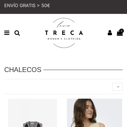
ENVÍO GRATIS > 50€
0
Inicio
MUJER
COLECCION
CHALECOS
CHALECOS
NUEVO
PRECIO REBAJADO
NUEVO