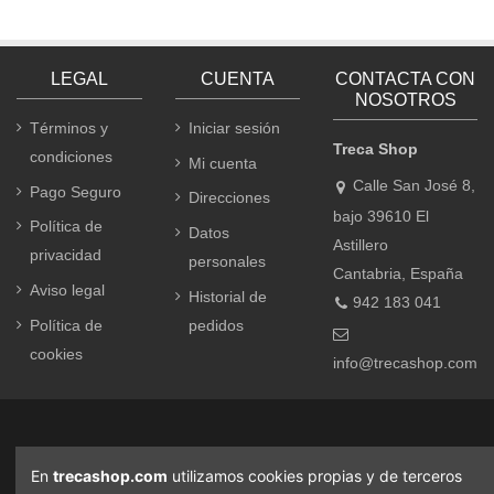
LEGAL
CUENTA
CONTACTA CON
NOSOTROS
Términos y
Iniciar sesión
Treca Shop
condiciones
Mi cuenta
Calle San José 8,
Pago Seguro
Direcciones
bajo 39610 El
Política de
Datos
Astillero
privacidad
personales
Cantabria, España
Aviso legal
Historial de
942 183 041
Política de
pedidos
cookies
info@trecashop.com
En
trecashop.com
utilizamos cookies propias y de terceros