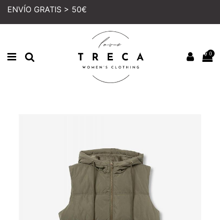
ENVÍO GRATIS > 50€
0
Inicio
MUJER
COLECCION
CHALECOS
CHALECO TIFFOSI DURANDURAN VERDE
PRECIO REBAJADO