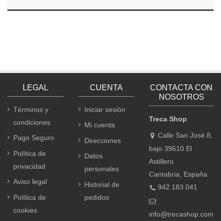
LEGAL
CUENTA
CONTACTA CON
NOSOTROS
Términos y
Iniciar sesión
Treca Shop
condiciones
Mi cuenta
Calle San José 8,
Pago Seguro
Direcciones
bajo 39610 El
Política de
Datos
Astillero
privacidad
personales
Cantabria, España
Aviso legal
Historial de
942 183 041
Política de
pedidos
cookies
info@trecashop.com