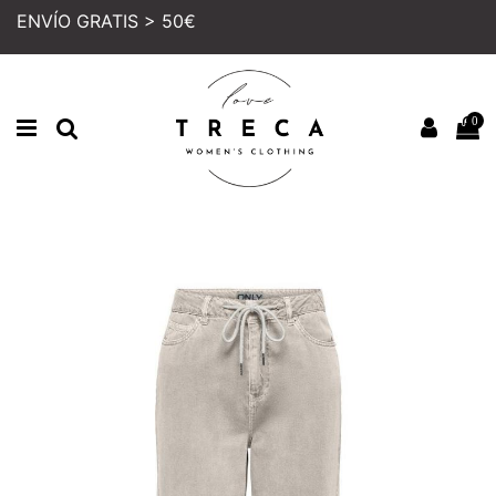
ENVÍO GRATIS > 50€
0
Inicio
MUJER
COLECCION
PANTALONES
PANTALÓN ONLY SILLA BEIGE
PRECIO REBAJADO