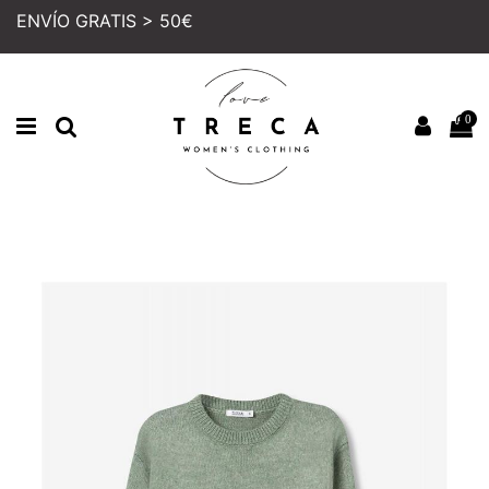
ENVÍO GRATIS > 50€
0
Inicio
MUJER
COLECCION
JERSEIS Y SUDADERAS
JERSEY TIFFOSI AMY VERDE
AGUA
PRECIO REBAJADO