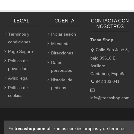
LEGAL
CUENTA
CONTACTA CON
NOSOTROS
Términos y
Iniciar sesión
Treca Shop
condiciones
Mi cuenta
Calle San José 8,
Pago Seguro
Direcciones
bajo 39610 El
Política de
Datos
Astillero
privacidad
personales
Cantabria, España
Aviso legal
Historial de
942 183 041
Política de
pedidos
cookies
info@trecashop.com
En
trecashop.com
utilizamos cookies propias y de terceros