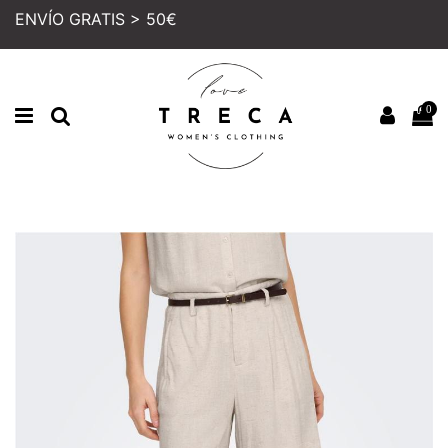
ENVÍO GRATIS > 50€
0
Inicio
MUJER
COLECCION
FALDAS Y SHORTS
SHORT ONLY SIESTA BEIGE
PRECIO REBAJADO
NUEVO