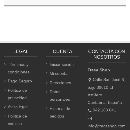
LEGAL
CUENTA
CONTACTA CON
NOSOTROS
Términos y
Iniciar sesión
Treca Shop
condiciones
Mi cuenta
Calle San José 8,
Pago Seguro
Direcciones
bajo 39610 El
Política de
Datos
Astillero
privacidad
personales
Cantabria, España
Aviso legal
Historial de
942 183 041
Política de
pedidos
cookies
info@trecashop.com