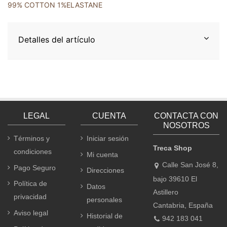
99% COTTON 1%ELASTANE
Detalles del artículo
LEGAL
CUENTA
CONTACTA CON
NOSOTROS
Términos y
Iniciar sesión
Treca Shop
condiciones
Mi cuenta
Calle San José 8,
Pago Seguro
Direcciones
bajo 39610 El
Política de
Datos
Astillero
privacidad
personales
Cantabria, España
Aviso legal
Historial de
942 183 041