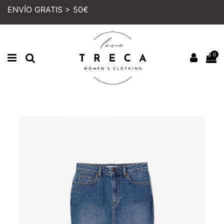
ENVÍO GRATIS > 50€
0
Inicio
MUJER
COLECCION
FALDAS Y SHORTS
FALDA TIFFOSI STEFANI AZUL CLARO
PRECIO REBAJADO