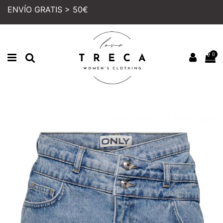
ENVÍO GRATIS > 50€
0
Inicio
MUJER
COLECCION
FALDAS Y SHORTS
FALDA ONLY BILLIE
PRECIO REBAJADO