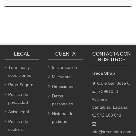
LEGAL
CUENTA
CONTACTA CON
NOSOTROS
Términos y
Iniciar sesión
Treca Shop
condiciones
Mi cuenta
Calle San José 8,
Pago Seguro
Direcciones
bajo 39610 El
Política de
Datos
Astillero
privacidad
personales
Cantabria, España
Aviso legal
Historial de
942 183 041
Política de
pedidos
cookies
info@trecashop.com