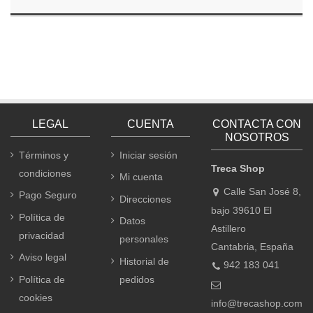
LEGAL
CUENTA
CONTACTA CON
NOSOTROS
Términos y
Iniciar sesión
Treca Shop
condiciones
Mi cuenta
Calle San José 8,
Pago Seguro
Direcciones
bajo 39610 El
Política de
Datos
Astillero
privacidad
personales
Cantabria, España
Aviso legal
Historial de
942 183 041
Política de
pedidos
cookies
info@trecashop.com