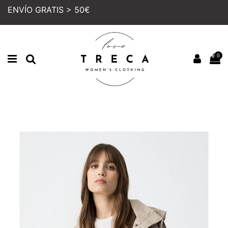
ENVÍO GRATIS > 50€
0
Inicio
MUJER
COLECCION
CHAQUETAS Y BLAZERS
CHAQUETA BOMBER MEUMEU
TIFFOSI BEIGE
PRECIO REBAJADO