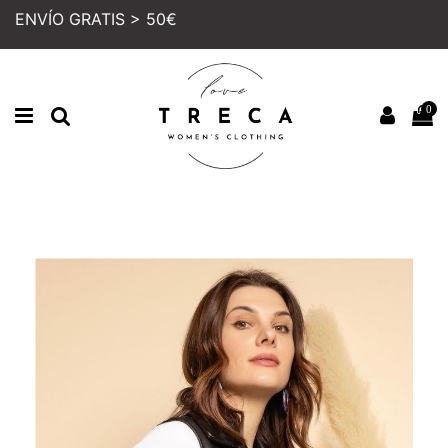
ENVÍO GRATIS > 50€
0
Inicio
MUJER
COLECCION
CHAQUETAS Y BLAZERS
CHALECO CUERO SINT.
METALIZADO
PRECIO REBAJADO