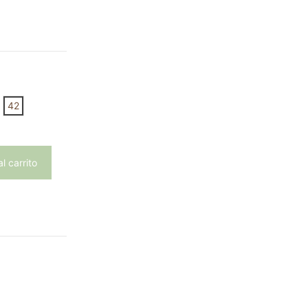
-7,40 €
42
l carrito
ntos