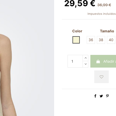
29,59 €
36,99 €
Impuestos incluidos
Color
Tamaño
CREMA
36
38
40
Añadir a
Obtendrás
29.59 Pu