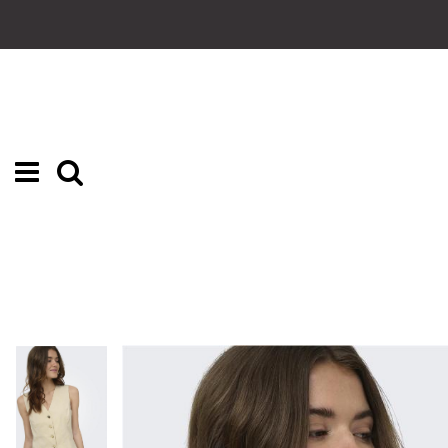
Inicio
MUJER
COLECCION
CHALECOS
SHORT ONLY MARLY CREMA
PRECIO REBAJADO
NUEVO