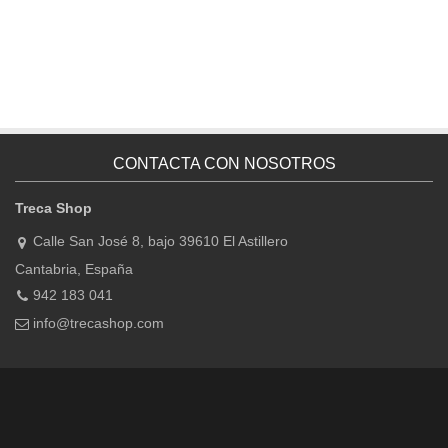
CONTACTA CON NOSOTROS
Treca Shop
Calle San José 8, bajo 39610 El Astillero
Cantabria, España
942 183 041
info@trecashop.com