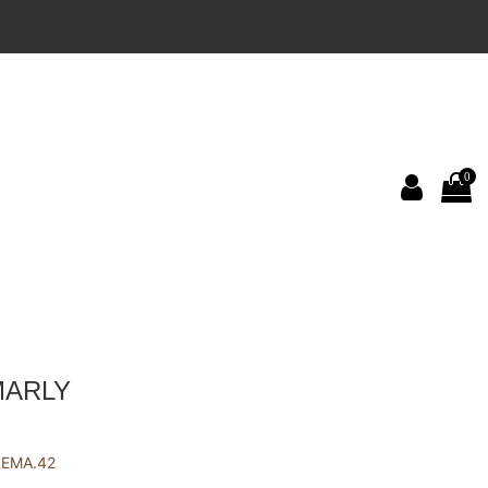
0
MARLY
REMA.42