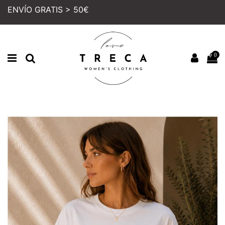
ENVÍO GRATIS > 50€
0
Inicio
MUJER
COLECCION
CAMISETAS Y TOPS
CAMISETA CANTINA
PRECIO REBAJADO
NUEVO