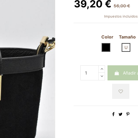
39,20 €
56,00 €
Impuestos incluidos
Color
Tamaño
NEGRO
U
Añadir a
Obtendrás
39.20 Pu