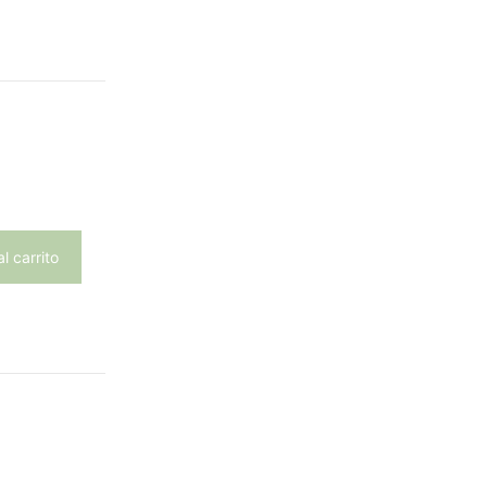
-16,80 €
l carrito
ntos